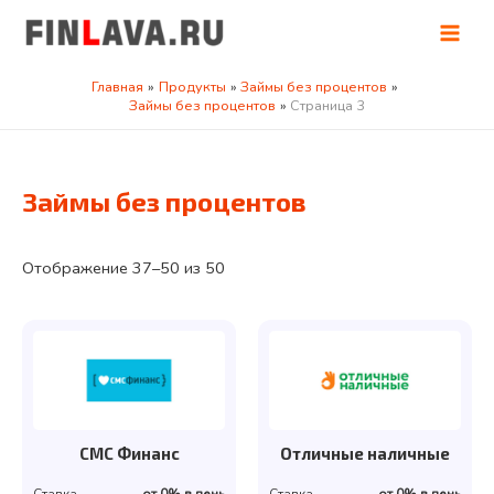
Перейти
к
Main
содержимому
Men
Главная
Продукты
Займы без процентов
Займы без процентов
Страница 3
Займы без процентов
Отображение 37–50 из 50
СМС Финанс
Отличные наличные
Ставка
от 0% в день
Ставка
от 0% в день