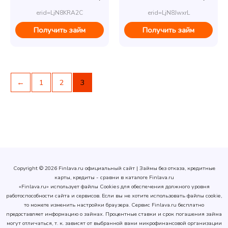
erid=LjN8KRA2C
erid=LjN8JwxrL
Получить займ
Получить займ
←
1
2
3
Copyright © 2026 Finlava.ru официальный сайт | Займы без отказа, кредитные
карты, кредиты - сравни в каталоге Finlava.ru
«Finlava.ru» использует файлы Cookies для обеспечения должного уровня
работоспособности сайта и сервисов. Если вы не хотите использовать файлы cookie,
то можете изменить настройки браузера.
Сервис Finlava.ru бесплатно
предоставляет информацию о займах. Процентные ставки и срок погашения займа
могут отличаться, т. к. зависят от выбранной вами микрофинансовой организации