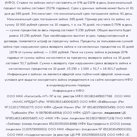
(МФО). Ставки по займам могут составлять от 0% до 0,8% в день (максимальный
процент по займу составит 292% годовых). Срок у данных займов может быть от 61
дня до 365 дней. Это означает, что минимальный срок погашения займа: 61 день.
Максимальный срок погашения займа: 365 дней.
Пример расчета по займу на
сумму 10 000 рублей сроком на 10 недель, т. е. на 70 дней, по ставке 0,75% в день
— сумма процентов за весь период составит 5 250 рублей. Общая выплата будет
равна 15 250 рублей.
При несоблюдении выплат в срок, предусмотренный в
договоре, появляется штраф за просрочку займа. Проценты за пользование суммой
займа при нарушении срока возврата займа и начисленных процентов на 10 дней
(10% от суммы займа) — 1 000 рублей. Пеня на сумму займа в размере 20%
годовых от суммы займа начисляется за просрочку возврата займа на 10 дней
составит 51,7 рублей. Сумма к возврату при нарушении срока возврата займа и
начисленных процентов на 10 дней: 15 250 + 1 000 + 51,7 = 16 301,7 рублей.
Информация о займах не является офертой или публичной офертой: конечные
условия для выдачи конкретного займа определяются на сайте конкретного МФО
в индивидуальном порядке.
Информация о МФО:
ООО МКК «КапиталЪ-НТ» № в гос. реестре МФО 001603465007766 .
ООО МКК
«МАКС.КРЕДИТ»(Рег. №651503140006267)
ООО МФК «Вэббанкир» (Рег.
№ 2120177002077)
ООО МФК «Джой Мани» (Рег. № 651403550005450)
ООО МКК
Турбозайм (Рег. N 087806044984) (ООО МФК «ДЗП-Центр»,
лицензия
ЦБ
№651403140005467) АО «МКК УФ» (ном. лицензии 001503760007126) ПАО МФК
«Займер» (номер лицензии 651303532004088) МФК Быстроденьги (ООО) (номер
лицензии 2110573000002) ООО МКК «Веритас» (лицензия № 651303045003161)
OOO MКК «Aкaдeмичecкaя» (в peecтpe ЦБ PФ 1903550009325) ООО МФО «Е-