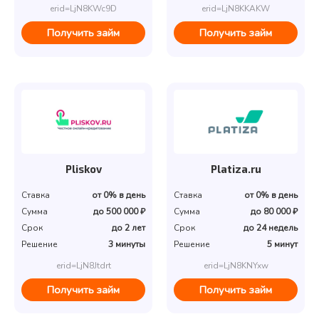
erid=LjN8KWc9D
erid=LjN8KKAKW
Получить займ
Получить займ
Pliskov
Platiza.ru
Ставка
от 0% в день
Ставка
от 0% в день
Сумма
до 500 000 ₽
Сумма
до 80 000 ₽
Срок
до 2 лет
Срок
до 24 недель
Решение
3 минуты
Решение
5 минут
erid=LjN8Jtdrt
erid=LjN8KNYxw
Получить займ
Получить займ