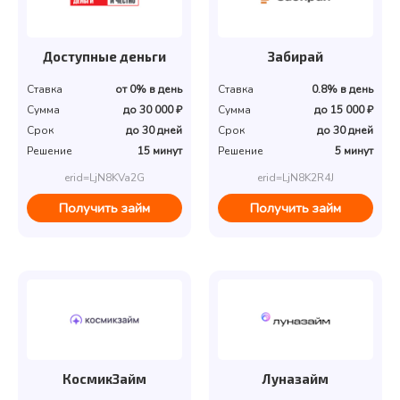
Доступные деньги
Забирай
Ставка
от 0% в день
Ставка
0.8% в день
Сумма
до 30 000 ₽
Сумма
до 15 000 ₽
Срок
до 30 дней
Срок
до 30 дней
Решение
15 минут
Решение
5 минут
erid=LjN8KVa2G
erid=LjN8K2R4J
Получить займ
Получить займ
КосмикЗайм
Луназайм